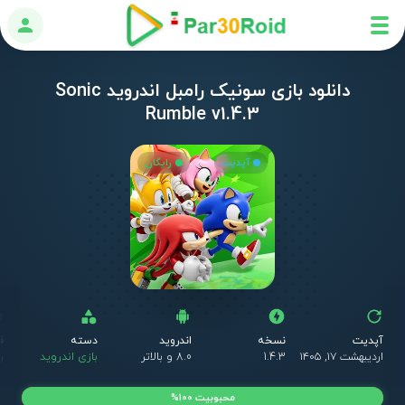
ورود
دانلود بازی سونیک رامبل اندروید Sonic
Rumble v1.4.3
آپدیت
رایگان
آپدیت
نسخه
اندروید
دسته
ق
اردیبهشت ۱۷, ۱۴۰۵
1.4.3
8.0 و بالاتر
بازی اندروید
ر
محبوبیت 100%