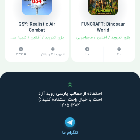
GS4: Realistic Air
FUNCRAFT: Dinosaur
Combat
World
بازی اندروید
/
آفلاین
/
ماجراجویی
بازی اندروید
/
آفلاین
/
شبیه سازی
6.0
1.0
اندروید 7.1 و بالاتر
3.63.11
بالا
استفاده از مطالب پارسی روید آزاد
است با خیال راحت استفاده کنید :)
1404-1405
تلگرام ما