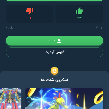
دیس لایک
-
0
+
3
لایک
رای:
3
نظر: 0
دانلود
گزارش آپدیت
اسکرین شات ها