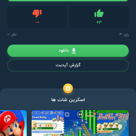
دیس لایک
-
0
+
3
لایک
رای:
3
نظر: 0
دانلود
گزارش آپدیت
اسکرین شات ها