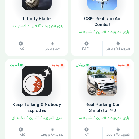
Infinity Blade
GS4: Realistic Air
Combat
بازی اندروید
/
آفلاین
/
اکشن
/
بهترین‌ها
بازی اندروید
/
آفلاین
/
شبیه سازی
اندروید 7.1 و بالاتر
3.63.11
8.0 و بالاتر
1.0.5
جدید
رایگان
جدید
آنلاین
Keep Talking & Nobody
Real Parking Car
Explodes
Simulator 3D
بازی اندروید
/
آفلاین
/
شبیه سازی
بازی اندروید
/
آنلاین
/
تخته ای
اندروید 7.0 و بالاتر
0.4
اندروید 6.0 و بالاتر
1.10.15