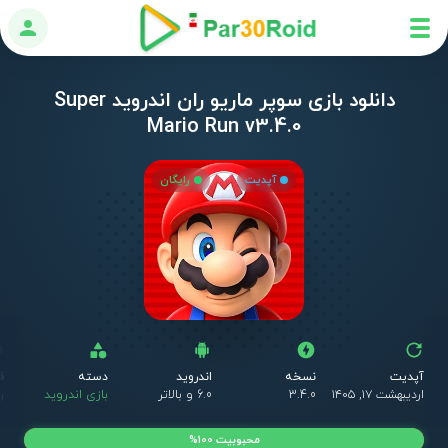
ورود
دانلود بازی سوپر ماریو ران اندروید Super
Mario Run v3.4.0
آپدیت
رایگان
آپدیت
نسخه
اندروید
دسته
ق
اردیبهشت ۱۷, ۱۴۰۵
3.4.0
6.0 و بالاتر
بازی اندروید
ر
محبوبیت 100%