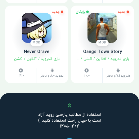
جدید
رایگان
جدید
MOD
MOD
Never Grave
Gangs Town Story
بازی اندروید
/
آفلاین
/
اکشن
/
ماجراجویی
بازی اندروید
/
آفلاین
/
اکشن
اندروید 7.1 و بالاتر
1.0.0
اندروید 8.0 و بالاتر
1.4.0
بالا
استفاده از مطالب پارسی روید آزاد
است با خیال راحت استفاده کنید :)
1404-1405