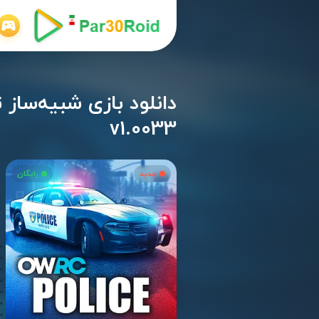
v1.0033
جدید
رایگان