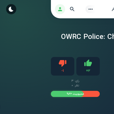
Find
ورود
ر
 اندروید OWRC Police: Chase Simulator
دیس لایک
-
1
+
2
لایک
رای:
3
نظر: 0
محبوبیت 66%