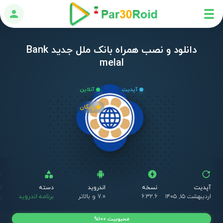
ورود
دانلود و نصب همراه بانک ملل جدید Bank
melal
آپدیت
آنلاین
رایگان
آپدیت
نسخه
اندروید
دسته
ق
اردیبهشت ۱۵, ۱۴۰۵
6.32.6
7.0 و بالاتر
برنامه اندروید
ر
محبوبیت 100%