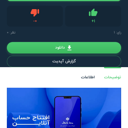
دیس لایک
-
0
+
1
لایک
رای:
1
نظر: 0
دانلود
گزارش آپدیت
توضیحات
اطلاعات