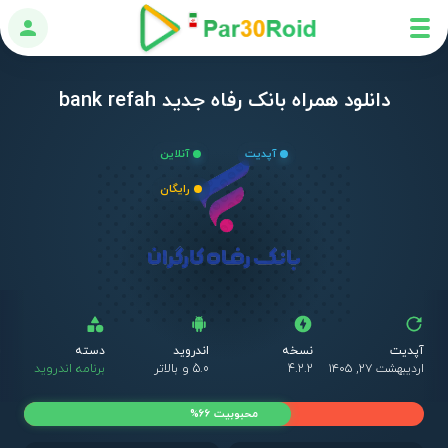
ورود
دانلود همراه بانک رفاه جدید bank refah
آپدیت
آنلاین
رایگان
آپدیت
نسخه
اندروید
دسته
ق
اردیبهشت ۲۷, ۱۴۰۵
4.2.2
5.0 و بالاتر
برنامه اندروید
ر
محبوبیت 66%