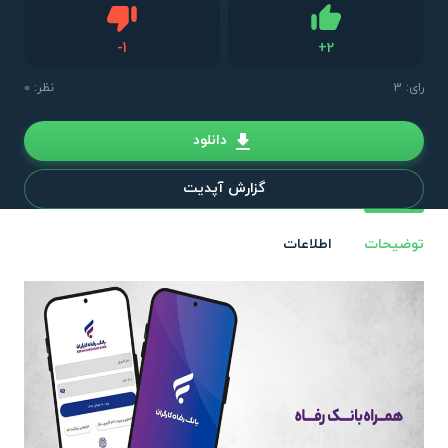
دیس لایک
-
1
+
2
لایک
رای:
3
نظر: 0
دانلود
گزارش آپدیت
توضیحات
اطلاعات