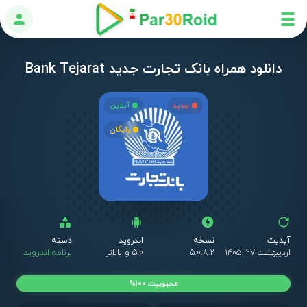
ورود
دانلود همراه بانک تجارت جدید Bank Tejarat
جدید
آنلاین
رایگان
آپدیت
نسخه
اندروید
دسته
ق
اردیبهشت ۲۷, ۱۴۰۵
5.0.8.2
5.0 و بالاتر
برنامه اندروید
ر
محبوبیت 100%