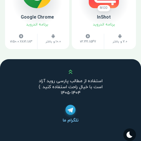
MOD
Google Chrome
InShot
برنامه اندروید
برنامه اندروید
7.0 و بالاتر
v2.221.1547
10.0 و بالاتر
v150.0.7871.183
بالا
استفاده از مطالب پارسی روید آزاد
است با خیال راحت استفاده کنید :)
1404-1405
تلگرام ما