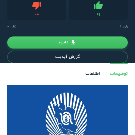
دیس لایک
-
0
+
1
لایک
رای:
1
نظر: 0
دانلود
گزارش آپدیت
توضیحات
اطلاعات